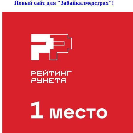
Новый сайт для "Забайкалмедстрах"!