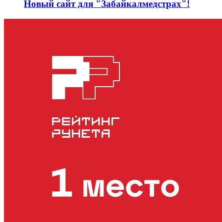
Новый сайт для "Забайкалмедстрах"!