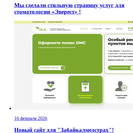
Мы сделали стильную страницу услуг для
стоматологии «Эверест» !
16 февраля 2026
Новый сайт для "Забайкалмедстрах"!